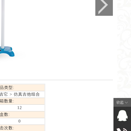
品类型:
吉它 > 仿真吉他组合
箱数量:
12
盒数:
0
击次数: