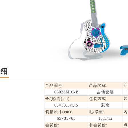
介绍
产品编号:
产品名称:
产
06023MIC-B
吉他套装
长/宽/高(cm):
包装方式:
装
63×30.5×5.5
彩盒
装箱尺寸(cm):
毛/净重:
内
65×35×63
13.5/12
会员价:
非会员价:
点